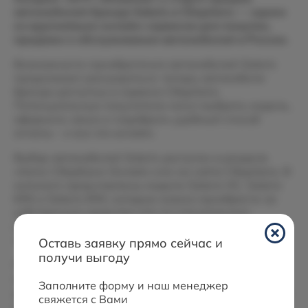
автомобилей бренда Solaris в СберАвто — одном
из крупнейших онлайн-сервисов для покупки,
продажи и обслуживания автомобилей в России.
Возможности приобретения автомобилей Solaris
продолжают расширяться: теперь автомобили
бренда доступны в сервисе СберАвто.
Потенциальные покупатели могут выбрать модель,
оформить заказ и подобрать удобный способ
оплаты – и все это онлайн.
Выбор автомобилей Solaris доступен в разделе
«Авто» СберБанк Онлайн или на сайте СберАвто. В
каталоге представлены модели Solaris HC, Solaris
KRS и Solaris KRX, которые можно приобрести за
собственные средства или по специальным
кредитным предложениям, включая программу
«Solaris Finance» с субсидированными ставками.
Оставь заявку прямо сейчас и
получи выгоду
После оформления заказа автомобиль будет
ожидать покупателя в выбранном официальном
Заполните форму и наш менеджер
дилерском центре Solaris. На первом этапе выдача
свяжется с Вами
автомобилей осуществляется в Москве, Санкт-