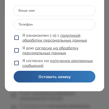
Петербурге, Самаре, Краснодаре, Рязани, Туле,
Набережных Челнах и Липецке. В дальнейшем
Ваше имя
список городов будет расширяться.
Телефон
Я ознакомлен (-а) с
политикой
Остались вопросы?
обработки персональных данных
Оставьте заявку, и наши специалисты
помогут Вам выбрать автомобиль
Я даю
согласие на обработку
персональных данных
Ваше имя
Я согласен на
получение рекламных
сообщений
Телефон
Оставить заявку
Я ознакомлен (-а) с
политикой
обработки персональных данных
Я даю
согласие на обработку
персональных данных
Я согласен на
получение рекламных