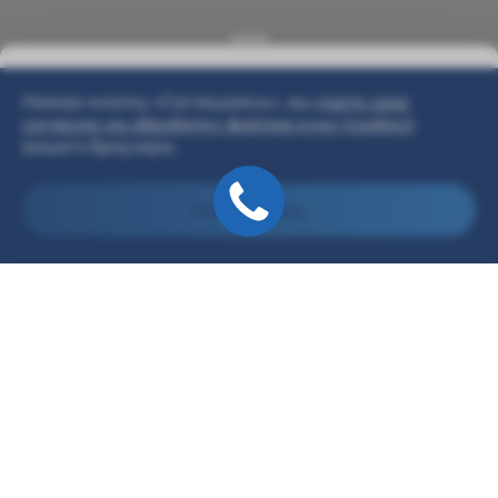
Нажав кнопку «Соглашаюсь», вы
даете свое
согласие на обработку файлов куки (cookies)
вашего браузера.
Соглашаюсь
Модельный ряд
г. Омск, Волгоградская 61/1
+7(381)269-96-02
г. Омск, Волгоградская 61/1
info@solaris-bars.ru