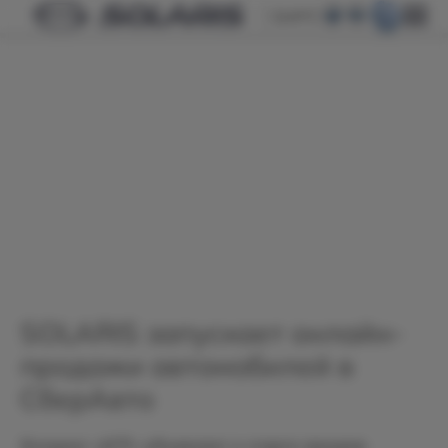
БАРС
SOLARIS запускает онлайн-
продажи автомобилей в
СберАвто
Холдинг «АГР» объявляет о старте продаж