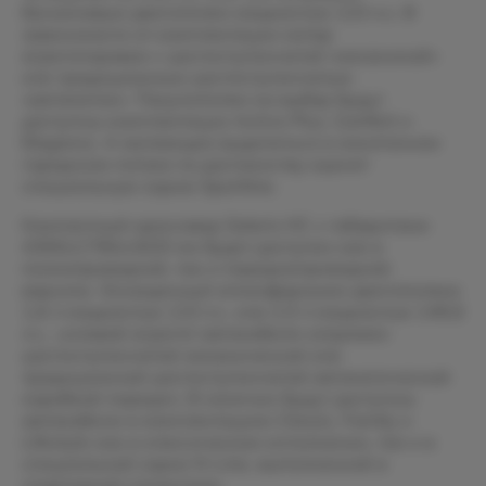
бензиновым двигателем мощностью 123 л.с. В
зависимости от комплектации мотор
агрегатирован с шестиступенчатой «механикой»
или традиционным шестиступенчатым
«автоматом». Покупателям на выбор будут
доступны комплектации Active Plus, Comfort и
Elegance. А желающие выделиться в монотонном
городском потоке по достоинству оценят
специальную серию Sportline.
Компактный кроссовер Solaris HC с габаритами
4300х1790х1620 мм будет доступен как в
полноприводной, так и переднеприводной
версиях. Оснащенный атмосферными двигателями
1,6 л мощностью 123 л.с. или 2.0 л мощностью 149,6
л.с., силовой агрегат автомобиля сопряжен
шестиступенчатой механической или
традиционной шестиступенчатой автоматической
коробкой передач. В наличии будут доступны
автомобили в комплектациях Classic, Family и
Lifestyle как в классическом исполнении, так и в
специальной серии N-Line, выполненной в
спортивной стилистике.