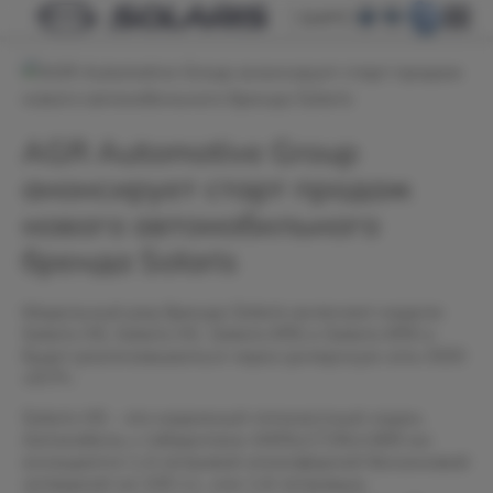
БАРС
AGR Automotive Group
анонсирует старт продаж
нового автомобильного
бренда Solaris
Модельный ряд бренда Solaris включает модели
Solaris HS, Solaris HC, Solaris KRS и Solaris KRX и
будет реализовываться через дилерскую сеть ООО
«АГР».
Solaris HS – это надежный пятиместный седан.
Автомобиль с габаритами 4405х1729х1469 мм
оснащается 1,4-литровой атмосферной бензиновой
четверкой на 100 л.с. или 1,6-литровым