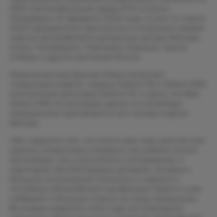
ООО «Автомобильный завод АГР» в Санкт-
Петербурге 22 февраля 2024 года. А уже 11 марта
2024 предприятие приступило к отгрузкам первой
партии автомобилей в дилерские центры Москвы,
Санкт-Петербурга, Поволжья, Кавказа, Урала,
Сибири и других регионов России.
Модельный ряд бренда Solaris включает
следующие модели: седаны Solaris HS и Solaris KRS,
компактный кроссовер Solaris HC и кросс-хэтчбек
Solaris KRX. В настоящее время на конвейере
предприятия производится все четыре модели
бренда.
«Мы гордимся тем, что спустя два года простоя нам
удалось оперативно наладить как работу самого
автозавода, так и российских поставщиков, и
партнеров. Мы благодарны дилерам, которые с
большим энтузиазмом отнеслись к новости о
поставках автомобилей под брендом Solaris и уже
сообщают о большом спросе на нашу продукцию.
Во втором квартале этого года мы планируем