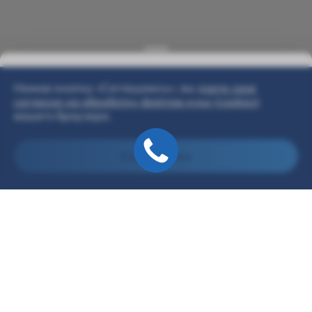
Нажав кнопку «Соглашаюсь», вы
даете свое
согласие на обработку файлов куки (cookies)
вашего браузера.
Соглашаюсь
Модельный ряд
г. Омск, Волгоградская 61/1
+7(381)269-96-02
г. Омск, Волгоградская 61/1
info@solaris-bars.ru