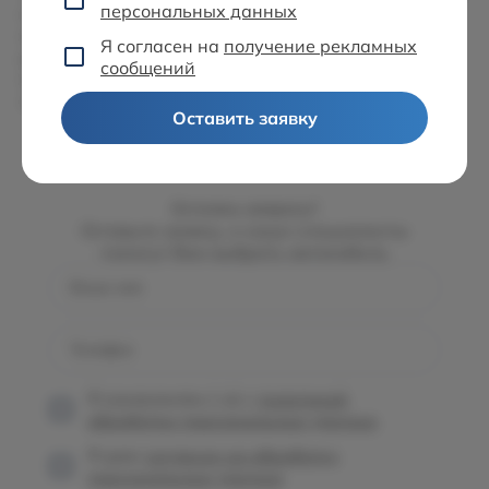
персональных данных
на всех автомобилях Solaris. Запуск «Цифрового
автомобиля» является важным шагом на пути
Я согласен на
получение рекламных
развития диджитализации в области управления
сообщений
автомобилем, которое соответствует глобальной
стратегии группы компаний «АГР».
Оставить заявку
Остались вопросы?
Оставьте заявку, и наши специалисты
помогут Вам выбрать автомобиль
Ваше имя
Телефон
Я ознакомлен (-а) с
политикой
обработки персональных данных
Я даю
согласие на обработку
персональных данных