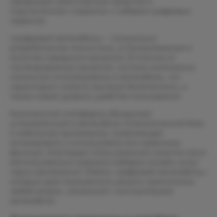
превращая транспортные средства в
подключенные «гаджеты» с набором цифровых
сервисов.
«Цифровой автомобиль» – специально
разработанная экосистема, устанавливаемая в
качестве заводского решения. В отличие от
послепродажных решений, система изначально
полностью интегрирована в автомобиль, что
гарантирует клиенту высокую безопасность, а
также новый уровень удобства пользования.
Комплексная платформа объединяет
установленный в автомобиль телематический блок
и мобильное приложение, позволяющее
активировать и использовать все сервисные
функции. Благодаря этому решению клиенты могут
воспользоваться широким набором онлайн-услуг
через приложение «Solaris. Цифровой автомобиль»,
которые дают возможность решить практически
любой вопрос, связанный с эксплуатацией
автомобиля.