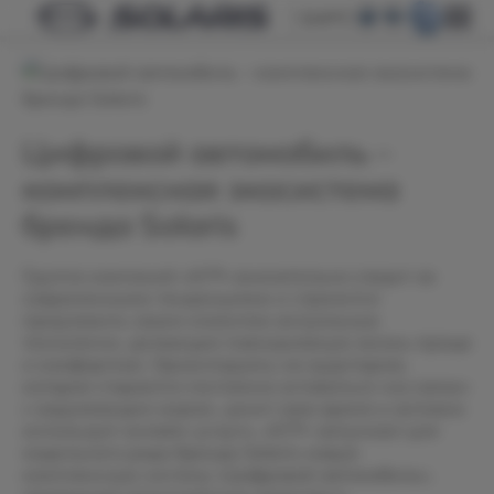
БАРС
Цифровой автомобиль –
комплексная экосистема
бренда Solaris
Группа компаний «АГР» внимательно следит за
современными тенденциями и стремится
предложить своим клиентам актуальные
технологии, делающие повседневную жизнь проще
и комфортнее. Ориентируясь на аудиторию,
которая старается постоянно оставаться «на связи»
с окружающим миром, ценит свое время и активно
использует онлайн-услуги, «АГР» запускает для
модельного ряда бренда Solaris новую
комплексную систему «Цифровой автомобиль»,