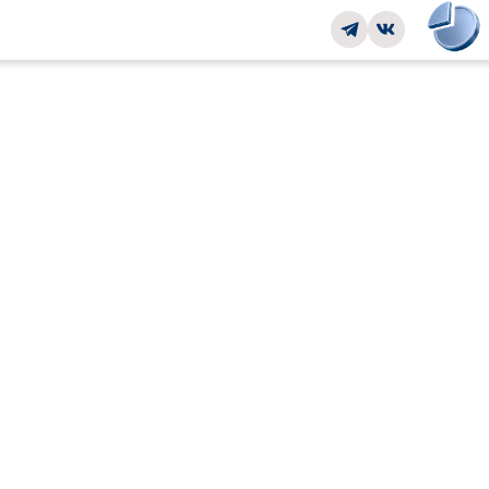
УТ ВЕЗУЧИХ
SOLARIS HC
Семейный городской кроссовер создан для тех, кто выб
уверенность, комфорт и функциональность каждый день
городе и за его пределами