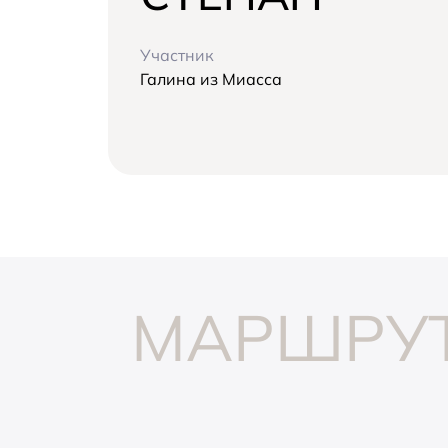
Участник
Галина из Миасса
ЧИРКЕЙСКАЯ ГЭ
Чиркейская ГЭС — это круп
МАРШРУТ
гидроэлектростанция на Се
Кавказе и впечатляющий пр
инженерной мысли, гармони
вписанный в живописный л
Дагестана.