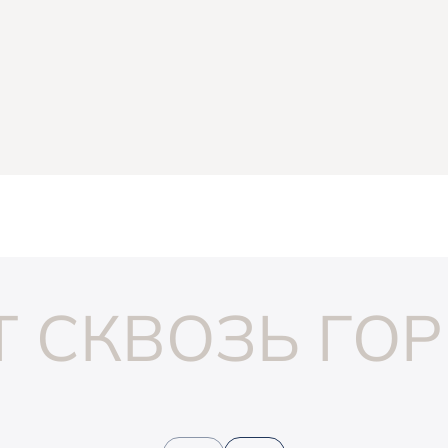
С
нейшая
 СКВОЗЬ ГОР
верном
имер
чно
андшафт